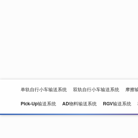
RGV输送系统
积放链输送系统
半导体晶圆输送系统
尾气收排系统
工艺附属设备
专机智能设备
单轨自行小车输送系统
双轨自行小车输送系统
摩擦
Pick-Up输送系统
AD物料输送系统
RGV输送系统