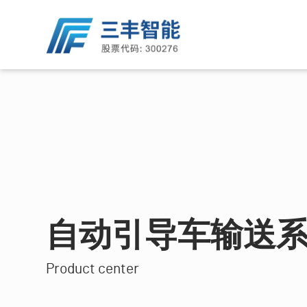
友情链接
关于三丰
智能输送系统
自动化仓储系统
服务支持
新闻中心
三丰智能装备集团股份有限公司
关于我们
单轨自行小车输送系统
堆垛机
研发中心
公司新闻
湖北三丰智能装备有限公司
我们公司
双轨自行小车输送系统
穿梭车
技术中心
公司公告
湖北三丰小松物流技术有限公司
企业文化
摩擦输送系统
输送机
培训中心
投资者关系互动平台
黄石久丰智能机电有限公司
我们的社区
滑撬输送系统
提升机
湖北三丰机器人有限公司
未来发展
地面链式输送系统
信息管理系统
湖北三扬石化有限公司
招聘简章
自动引导车输送系统
自动引导车输送
慧昇半导体（黄石）有限公司
用人理念
辊道输送系统
上海鑫燕隆汽车装备制造有限公司
滑板输送系统
Product center
Pick-Up输送系统
AD物料输送系统