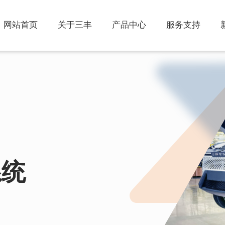
网站首页
关于三丰
产品中心
服务支持
智能停车系统
工业自动控制系统
PSH升降横移类
KYN28-12 型铠装式交流金属
PSH-2 两层升降横移类
封闭开关设备
XGN2-12箱式固定交流金属
PSH-6 六层升降横移类
封闭开关设备
MNS低压抽出式开关柜
俯仰式简易升降类停车设备
GGD型交流低压配电柜
PJS-3 简易升降类
GDF固定分隔式低压开关柜
PPY 平面移动类
系统