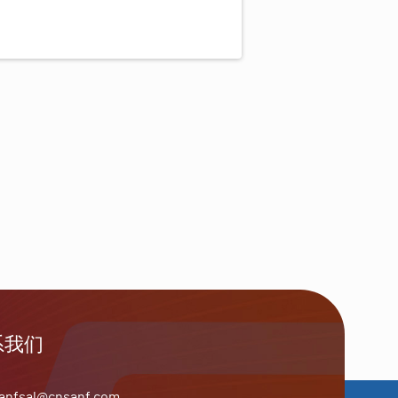
系我们
anfsal@cnsanf.com