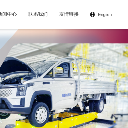
新闻中心
联系我们
友情链接
English
智能精准焊接设备
工业移动机器人
三丰智能装备集团
三丰智能支持
三丰新闻资讯
友情链接 Link
柔性分拼随行台车
举升装配型工业移动机器人
柔性总拼系统
双车联动底盘装配工业移动机
证券代码：300276
获取解决技术挑战的知识和
三丰智能将聚焦智能制造的
以子公司为支点形成覆盖全
总部位于中国现代工业的摇
帮助
新时代,快速获得企业最新动
国的研发、生产与服务网
器人
激光导引工业移动机器人
篮
态
络，为客户提供本地化支持
了解有关三丰智能的更多信息
激光SLAM导航工业移动机器
——湖北省黄石市
探索更多
探索更多
人
潜入型工业移动机器人
立即探索
移载型工业移动机器人