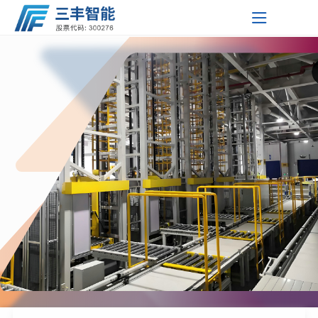
友情链接
智能输
自动化
智能停
工业自
智能精
工业移
三丰智
三丰智
三丰新
友情链
关于三丰
服务支持
新闻中心
能装备
能支持
闻资讯
接 Link
送系统
仓储系
车系统
动控制
准焊接
动机器
三丰智能装
单轨自
堆垛机
PSH升
KYN28-
柔性分
举升装
关于我们
研发中心
公司新闻
集团
统
系统
设备
人
备集团股份
湖北三丰智
行小车
双轨自
穿梭车
降横移
PSH-2
12 型铠
XGN2-
拼随行
柔性总
配型工
双车联
获取解决
三丰智能
以子公司
我们公司
技术中心
公司公告
技术挑战
将聚焦智
为支点形
有限公司
能装备有限
湖北三丰小
证券代
输送系
行小车
摩擦输
输送机
类
两层升
PSH-6
装式交
12箱式
MNS低
台车
拼系统
业移动
动底盘
激光导
企业文化
的知识和
能制造的
成覆盖全
培训中心
投资者关系
码：
公司
松物流技术
黄石久丰智
统
输送系
送系统
滑撬输
提升机
降横移
六层升
俯仰式
流金属
固定交
压抽出
GGD型
机器人
装配工
引工业
激光
帮助
新时代,
国的研
我们的社区
300276
互动平台
快速获得
发、生产
有限公司
能机电有限
湖北三丰机
统
送系统
地面链
信息管
类
降横移
简易升
PJS-3
封闭开
流金属
式开关
交流低
GDF固
业移动
移动机
SLAM导
潜入型
总部位于
未来发展
了解有关
企业最新
与服务网
中国现代
公司
器人有限公
湖北三扬石
式输送
自动引
理系统
类
降类停
简易升
PPY 平
关设备
封闭开
柜
压配电
定分隔
机器人
器人
航工业
工业移
移载型
三丰智能
招聘简章
动态
络，为客
工业的摇
的更多信
司
化有限公司
慧昇半导体
户提供本
系统
导车输
辊道输
车设备
降类
面移动
关设备
柜
式低压
移动机
动机器
工业移
篮
用人理念
息
探索更多
地化支持
——湖北
（黄石）有
上海鑫燕隆
送系统
送系统
滑板输
类
开关柜
器人
人
动机器
省黄石市
探索更多
限公司
汽车装备制
送系统
Pick-Up
人
立即探索
造有限公司
输送系
AD物料