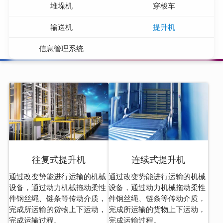
堆垛机
穿梭车
统
输送系
RGV输
统
送系统
积放链
输送机
提升机
输送系
半导体
信息管理系统
统
晶圆输
尾气收
送系统
排系统
工艺附
属设备
专机智
能设备
往复式提升机
连续式提升机
通过改变势能进行运输的机械
通过改变势能进行运输的机械
设备，通过动力机械拖动柔性
设备，通过动力机械拖动柔性
件钢丝绳、链条等传动介质，
件钢丝绳、链条等传动介质，
完成所运输的货物上下运动，
完成所运输的货物上下运动，
完成运输过程。
完成运输过程。