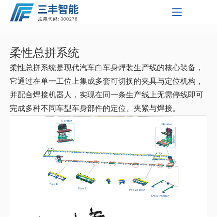
柔性总拼系统
友情链接
智能输
自动化
智能停
工业自
智能精
工业移
三丰智
三丰智
三丰新
友情链
关于三丰
服务支持
新闻中心
柔性总拼系统是现代汽车白车身焊装生产线的核心装备，
能装备
能支持
闻资讯
接 Link
送系统
仓储系
车系统
动控制
准焊接
动机器
三丰智能装
单轨自
堆垛机
PSH升
KYN28-
柔性分
举升装
关于我们
它通过在单一工位上集成多套可切换的夹具与定位机构，
研发中心
公司新闻
集团
统
系统
设备
人
备集团股份
湖北三丰智
行小车
双轨自
穿梭车
降横移
PSH-2
12 型铠
XGN2-
拼随行
柔性总
配型工
双车联
获取解决
三丰智能
以子公司
并配合焊接机器人，实现在同一条生产线上无需停线即可
我们公司
技术中心
公司公告
技术挑战
将聚焦智
为支点形
有限公司
能装备有限
湖北三丰小
证券代
输送系
行小车
摩擦输
输送机
类
两层升
PSH-6
装式交
12箱式
MNS低
台车
拼系统
业移动
动底盘
激光导
完成多种不同车型车身部件的定位、夹紧与焊接。
企业文化
的知识和
能制造的
成覆盖全
培训中心
投资者关系
码：
公司
松物流技术
黄石久丰智
统
输送系
送系统
滑撬输
提升机
降横移
六层升
俯仰式
流金属
固定交
压抽出
GGD型
机器人
装配工
引工业
激光
帮助
新时代,
国的研
我们的社区
300276
互动平台
快速获得
发、生产
有限公司
能机电有限
湖北三丰机
统
送系统
地面链
信息管
类
降横移
简易升
PJS-3
封闭开
流金属
式开关
交流低
GDF固
业移动
移动机
SLAM导
潜入型
总部位于
未来发展
了解有关
企业最新
与服务网
中国现代
公司
器人有限公
湖北三扬石
式输送
自动引
理系统
类
降类停
简易升
PPY 平
关设备
封闭开
柜
压配电
定分隔
机器人
器人
航工业
工业移
移载型
三丰智能
招聘简章
动态
络，为客
工业的摇
的更多信
司
化有限公司
慧昇半导体
户提供本
系统
导车输
辊道输
车设备
降类
面移动
关设备
柜
式低压
移动机
动机器
工业移
篮
用人理念
息
探索更多
地化支持
——湖北
（黄石）有
上海鑫燕隆
送系统
送系统
滑板输
类
开关柜
器人
人
动机器
省黄石市
探索更多
限公司
汽车装备制
送系统
Pick-Up
人
立即探索
造有限公司
输送系
AD物料