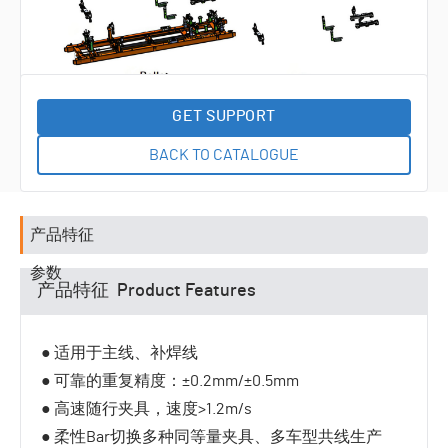
统
输送系
RGV输
统
送系统
积放链
输送系
半导体
统
晶圆输
尾气收
GET SUPPORT
送系统
排系统
工艺附
BACK TO CATALOGUE
属设备
专机智
能设备
产品特征
参数
产品特征 Product Features
● 适用于主线、补焊线
● 可靠的重复精度：±0.2mm/±0.5mm
● 高速随行夹具，速度>1.2m/s
● 柔性Bar切换多种同等量夹具、多车型共线生产