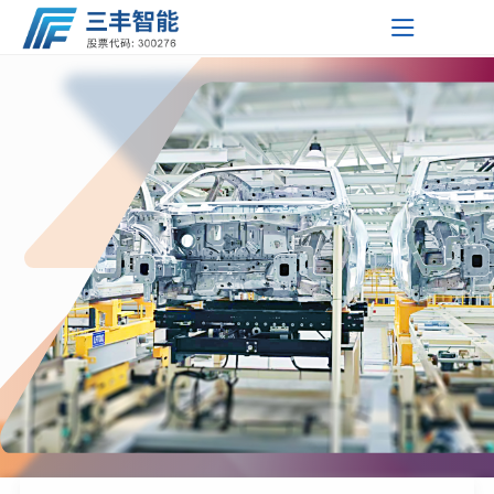
友情链接
智能输
自动化
智能停
工业自
智能精
工业移
三丰智
三丰智
三丰新
友情链
关于三丰
服务支持
新闻中心
能装备
能支持
闻资讯
接 Link
送系统
仓储系
车系统
动控制
准焊接
动机器
三丰智能装
单轨自
堆垛机
PSH升
KYN28-
柔性分
举升装
关于我们
研发中心
公司新闻
集团
统
系统
设备
人
备集团股份
湖北三丰智
行小车
双轨自
穿梭车
降横移
PSH-2
12 型铠
XGN2-
拼随行
柔性总
配型工
双车联
获取解决
三丰智能
以子公司
我们公司
技术中心
公司公告
技术挑战
将聚焦智
为支点形
有限公司
能装备有限
湖北三丰小
证券代
输送系
行小车
摩擦输
输送机
类
两层升
PSH-6
装式交
12箱式
MNS低
台车
拼系统
业移动
动底盘
激光导
企业文化
的知识和
能制造的
成覆盖全
培训中心
投资者关系
码：
公司
松物流技术
黄石久丰智
统
输送系
送系统
滑撬输
提升机
降横移
六层升
俯仰式
流金属
固定交
压抽出
GGD型
机器人
装配工
引工业
激光
帮助
新时代,
国的研
我们的社区
300276
互动平台
快速获得
发、生产
有限公司
能机电有限
湖北三丰机
统
送系统
地面链
信息管
类
降横移
简易升
PJS-3
封闭开
流金属
式开关
交流低
GDF固
业移动
移动机
SLAM导
潜入型
总部位于
未来发展
了解有关
企业最新
与服务网
中国现代
公司
器人有限公
湖北三扬石
式输送
自动引
理系统
类
降类停
简易升
PPY 平
关设备
封闭开
柜
压配电
定分隔
机器人
器人
航工业
工业移
移载型
三丰智能
招聘简章
动态
络，为客
工业的摇
的更多信
司
化有限公司
慧昇半导体
户提供本
系统
导车输
辊道输
车设备
降类
面移动
关设备
柜
式低压
移动机
动机器
工业移
篮
用人理念
息
探索更多
地化支持
——湖北
（黄石）有
上海鑫燕隆
送系统
送系统
滑板输
类
开关柜
器人
人
动机器
省黄石市
探索更多
限公司
汽车装备制
送系统
Pick-Up
人
立即探索
造有限公司
输送系
AD物料