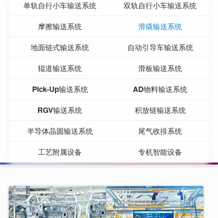
单轨自行小车输送系统
双轨自行小车输送系统
统
输送系
RGV输
统
送系统
积放链
摩擦输送系统
滑撬输送系统
输送系
半导体
地面链式输送系统
自动引导车输送系统
统
晶圆输
尾气收
送系统
排系统
工艺附
辊道输送系统
滑板输送系统
属设备
专机智
Pick-Up输送系统
AD物料输送系统
能设备
RGV输送系统
积放链输送系统
半导体晶圆输送系统
尾气收排系统
工艺附属设备
专机智能设备