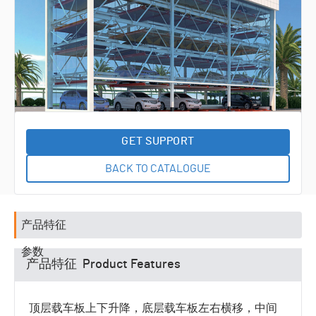
统
输送系
RGV输
统
送系统
积放链
输送系
半导体
统
晶圆输
尾气收
送系统
排系统
工艺附
属设备
专机智
能设备
GET SUPPORT
BACK TO CATALOGUE
产品特征
参数
产品特征 Product Features
顶层载车板上下升降，底层载车板左右横移，中间