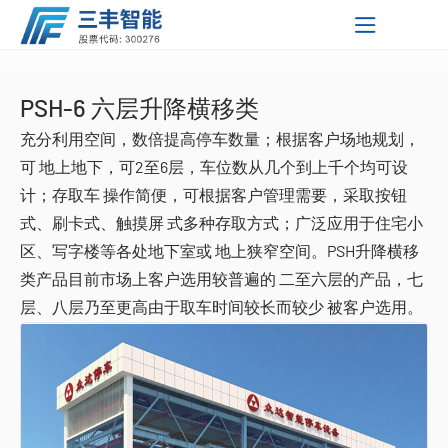
PSH-6 六层升降横移类
友情链接
智能输
自动化
智能停
工业自
智能精
工业移
三丰智
三丰智
三丰新
友情链
关于三丰
服务支持
新闻中心
充分利用空间，数倍提高停车数量；根据客户场地规划，
能装备
能支持
闻资讯
接 Link
送系统
仓储系
车系统
动控制
准焊接
动机器
三丰智能装
单轨自
堆垛机
PSH升
KYN28-
柔性分
举升装
关于我们
可 地上地下，可2至6层，车位数从几个到上千个均可设
研发中心
公司新闻
集团
统
系统
设备
人
备集团股份
湖北三丰智
行小车
双轨自
穿梭车
降横移
PSH-2
12 型铠
XGN2-
拼随行
柔性总
配型工
双车联
获取解决
三丰智能
以子公司
计；存取车 操作简便，可根据客户管理需要，采取按钮
我们公司
技术中心
公司公告
技术挑战
将聚焦智
为支点形
有限公司
能装备有限
湖北三丰小
证券代
输送系
行小车
摩擦输
输送机
类
两层升
PSH-6
装式交
12箱式
MNS低
台车
拼系统
业移动
动底盘
激光导
式、刷卡式、触摸屏 式多种存取方式；广泛应用于住宅小
企业文化
的知识和
能制造的
成覆盖全
培训中心
投资者关系
码：
公司
松物流技术
黄石久丰智
统
输送系
送系统
滑撬输
提升机
降横移
六层升
俯仰式
流金属
固定交
压抽出
GGD型
机器人
装配工
引工业
激光
区、写字楼等各处地下室或 地上狭窄空间。PSH升降横移
帮助
新时代,
国的研
我们的社区
300276
互动平台
快速获得
发、生产
有限公司
能机电有限
湖北三丰机
类产品目前市场上客户选用较普遍的 二至六层的产品，七
统
送系统
地面链
信息管
类
降横移
简易升
PJS-3
封闭开
流金属
式开关
交流低
GDF固
业移动
移动机
SLAM导
潜入型
总部位于
未来发展
了解有关
企业最新
与服务网
中国现代
公司
器人有限公
湖北三扬石
层、八层乃至更高由于取车时间较长而较少 被客户选用。
式输送
自动引
理系统
类
降类停
简易升
PPY 平
关设备
封闭开
柜
压配电
定分隔
机器人
器人
航工业
工业移
移载型
三丰智能
招聘简章
动态
络，为客
工业的摇
的更多信
司
化有限公司
慧昇半导体
户提供本
系统
导车输
辊道输
车设备
降类
面移动
关设备
柜
式低压
移动机
动机器
工业移
篮
用人理念
息
探索更多
地化支持
——湖北
（黄石）有
上海鑫燕隆
送系统
送系统
滑板输
类
开关柜
器人
人
动机器
省黄石市
探索更多
限公司
汽车装备制
送系统
Pick-Up
人
立即探索
造有限公司
输送系
AD物料