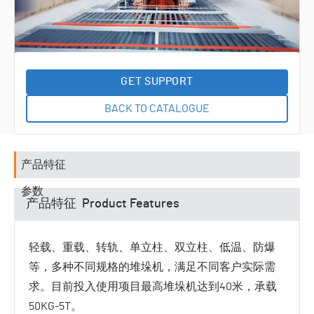
统
输送系
RGV输
统
送系统
积放链
输送系
半导体
统
晶圆输
尾气收
GET SUPPORT
送系统
排系统
工艺附
BACK TO CATALOGUE
属设备
专机智
能设备
产品特征
参数
产品特征 Product Features
轻载、重载、转轨、单立柱、双立柱、低温、防爆
等，多种不同规格的堆垛机，满足不同客户实际需
求。目前投入使用项目最高堆垛机达到40米，承载
50KG-5T。