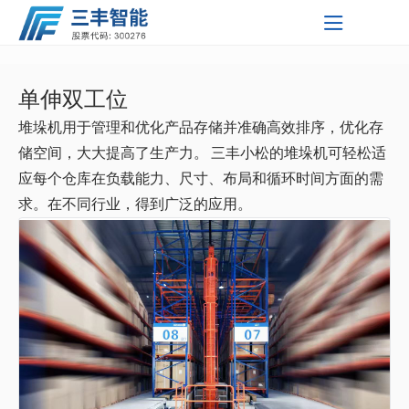
单伸双工位
友情链接
智能输
自动化
智能停
工业自
智能精
工业移
三丰智
三丰智
三丰新
友情链
关于三丰
服务支持
新闻中心
堆垛机用于管理和优化产品存储并准确高效排序，优化存
能装备
能支持
闻资讯
接 Link
送系统
仓储系
车系统
动控制
准焊接
动机器
三丰智能装
单轨自
堆垛机
PSH升
KYN28-
柔性分
举升装
关于我们
储空间，大大提高了生产力。 三丰小松的堆垛机可轻松适
研发中心
公司新闻
集团
统
系统
设备
人
备集团股份
湖北三丰智
行小车
双轨自
穿梭车
降横移
PSH-2
12 型铠
XGN2-
拼随行
柔性总
配型工
双车联
获取解决
三丰智能
以子公司
应每个仓库在负载能力、尺寸、布局和循环时间方面的需
我们公司
技术中心
公司公告
技术挑战
将聚焦智
为支点形
有限公司
能装备有限
湖北三丰小
证券代
输送系
行小车
摩擦输
输送机
类
两层升
PSH-6
装式交
12箱式
MNS低
台车
拼系统
业移动
动底盘
激光导
求。在不同行业，得到广泛的应用。
企业文化
的知识和
能制造的
成覆盖全
培训中心
投资者关系
码：
公司
松物流技术
黄石久丰智
统
输送系
送系统
滑撬输
提升机
降横移
六层升
俯仰式
流金属
固定交
压抽出
GGD型
机器人
装配工
引工业
激光
帮助
新时代,
国的研
我们的社区
300276
互动平台
快速获得
发、生产
有限公司
能机电有限
湖北三丰机
统
送系统
地面链
信息管
类
降横移
简易升
PJS-3
封闭开
流金属
式开关
交流低
GDF固
业移动
移动机
SLAM导
潜入型
总部位于
未来发展
了解有关
企业最新
与服务网
中国现代
公司
器人有限公
湖北三扬石
式输送
自动引
理系统
类
降类停
简易升
PPY 平
关设备
封闭开
柜
压配电
定分隔
机器人
器人
航工业
工业移
移载型
三丰智能
招聘简章
动态
络，为客
工业的摇
的更多信
司
化有限公司
慧昇半导体
户提供本
系统
导车输
辊道输
车设备
降类
面移动
关设备
柜
式低压
移动机
动机器
工业移
篮
用人理念
息
探索更多
地化支持
——湖北
（黄石）有
上海鑫燕隆
送系统
送系统
滑板输
类
开关柜
器人
人
动机器
省黄石市
探索更多
限公司
汽车装备制
送系统
Pick-Up
人
立即探索
造有限公司
输送系
AD物料