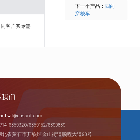
下一个产品：
四向
穿梭车
不同客户实际需
系我们
anfsal@cnsanf.com
714-6359320/6359152/6399889
湖北省黄石市开铁区金山街道鹏程大道98号