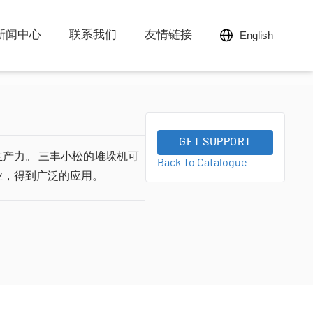
新闻中心
联系我们
友情链接
English
智能精准焊接设备
工业移动机器人
三丰智能装备集团
三丰智能支持
三丰新闻资讯
友情链接 Link
柔性分拼随行台车
举升装配型工业移动机器人
柔性总拼系统
双车联动底盘装配工业移动机
GET SUPPORT
证券代码：300276
获取解决技术挑战的知识和
三丰智能将聚焦智能制造的
以子公司为支点形成覆盖全
产力。 三丰小松的堆垛机可
总部位于中国现代工业的摇
帮助
新时代,快速获得企业最新动
国的研发、生产与服务网
器人
激光导引工业移动机器人
Back To Catalogue
篮
态
络，为客户提供本地化支持
业，得到广泛的应用。
了解有关三丰智能的更多信息
激光SLAM导航工业移动机器
——湖北省黄石市
探索更多
探索更多
人
潜入型工业移动机器人
立即探索
移载型工业移动机器人