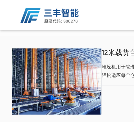
友情链接
关于三丰
智能输送系统
自动化仓储系统
服务支持
新闻中心
三丰智能装备集团股份有限公司
关于我们
单轨自行小车输送系统
堆垛机
12米载货
研发中心
公司新闻
湖北三丰智能装备有限公司
我们公司
双轨自行小车输送系统
穿梭车
技术中心
公司公告
湖北三丰小松物流技术有限公司
堆垛机用于管
企业文化
摩擦输送系统
输送机
培训中心
投资者关系互动平台
黄石久丰智能机电有限公司
轻松适应每个
我们的社区
滑撬输送系统
提升机
湖北三丰机器人有限公司
未来发展
地面链式输送系统
信息管理系统
湖北三扬石化有限公司
招聘简章
自动引导车输送系统
慧昇半导体（黄石）有限公司
用人理念
辊道输送系统
上海鑫燕隆汽车装备制造有限公司
滑板输送系统
Pick-Up输送系统
AD物料输送系统