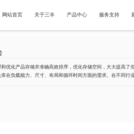
网站首页
关于三丰
产品中心
服务支持
智能停车系统
工业自动控制系统
PSH升降横移类
KYN28-12 型铠装式交流金属
台
PSH-2 两层升降横移类
封闭开关设备
XGN2-12箱式固定交流金属
理和优化产品存储并准确高效排序，优化存储空间，大大提高了生
PSH-6 六层升降横移类
封闭开关设备
MNS低压抽出式开关柜
仓库在负载能力、尺寸、布局和循环时间方面的需求。在不同行
俯仰式简易升降类停车设备
GGD型交流低压配电柜
PJS-3 简易升降类
GDF固定分隔式低压开关柜
PPY 平面移动类