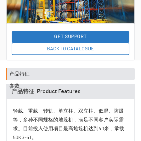
统
输送系
RGV输
统
送系统
积放链
输送系
半导体
统
晶圆输
尾气收
GET SUPPORT
送系统
排系统
工艺附
BACK TO CATALOGUE
属设备
专机智
能设备
产品特征
参数
产品特征 Product Features
轻载、重载、转轨、单立柱、双立柱、低温、防爆
等，多种不同规格的堆垛机，满足不同客户实际需
求。目前投入使用项目最高堆垛机达到40米，承载
50KG-5T。