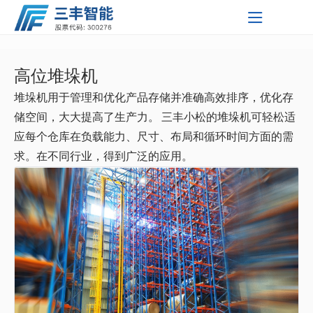
高位堆垛机
友情链接
智能输
自动化
智能停
工业自
智能精
工业移
三丰智
三丰智
三丰新
友情链
关于三丰
服务支持
新闻中心
堆垛机用于管理和优化产品存储并准确高效排序，优化存
能装备
能支持
闻资讯
接 Link
送系统
仓储系
车系统
动控制
准焊接
动机器
三丰智能装
单轨自
堆垛机
PSH升
KYN28-
柔性分
举升装
关于我们
储空间，大大提高了生产力。 三丰小松的堆垛机可轻松适
研发中心
公司新闻
集团
统
系统
设备
人
备集团股份
湖北三丰智
行小车
双轨自
穿梭车
降横移
PSH-2
12 型铠
XGN2-
拼随行
柔性总
配型工
双车联
获取解决
三丰智能
以子公司
应每个仓库在负载能力、尺寸、布局和循环时间方面的需
我们公司
技术中心
公司公告
技术挑战
将聚焦智
为支点形
有限公司
能装备有限
湖北三丰小
证券代
输送系
行小车
摩擦输
输送机
类
两层升
PSH-6
装式交
12箱式
MNS低
台车
拼系统
业移动
动底盘
激光导
求。在不同行业，得到广泛的应用。
企业文化
的知识和
能制造的
成覆盖全
培训中心
投资者关系
码：
公司
松物流技术
黄石久丰智
统
输送系
送系统
滑撬输
提升机
降横移
六层升
俯仰式
流金属
固定交
压抽出
GGD型
机器人
装配工
引工业
激光
帮助
新时代,
国的研
我们的社区
300276
互动平台
快速获得
发、生产
有限公司
能机电有限
湖北三丰机
统
送系统
地面链
信息管
类
降横移
简易升
PJS-3
封闭开
流金属
式开关
交流低
GDF固
业移动
移动机
SLAM导
潜入型
总部位于
未来发展
了解有关
企业最新
与服务网
中国现代
公司
器人有限公
湖北三扬石
式输送
自动引
理系统
类
降类停
简易升
PPY 平
关设备
封闭开
柜
压配电
定分隔
机器人
器人
航工业
工业移
移载型
三丰智能
招聘简章
动态
络，为客
工业的摇
的更多信
司
化有限公司
慧昇半导体
户提供本
系统
导车输
辊道输
车设备
降类
面移动
关设备
柜
式低压
移动机
动机器
工业移
篮
用人理念
息
探索更多
地化支持
——湖北
（黄石）有
上海鑫燕隆
送系统
送系统
滑板输
类
开关柜
器人
人
动机器
省黄石市
探索更多
限公司
汽车装备制
送系统
Pick-Up
人
立即探索
造有限公司
输送系
AD物料